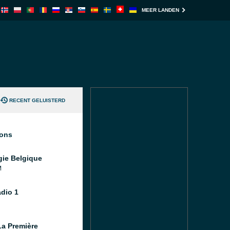
MEER LANDEN
RECENT GELUISTERD
ions
gie Belgique
M
dio 1
a Première