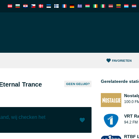
FAVORIETEN
Gerelateerde stat
ternal Trance
GEEN GELUID?
Nostal
100.0 F
VRT Ra
and, wij checken het
94.2 FM
Leuk (
0
)
(
0
)
RTBF L