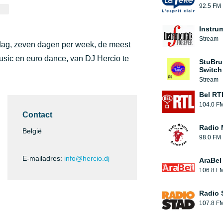
92.5 FM
Instru
Stream
 dag, zeven dagen per week, de meest
music en euro dance, van DJ Hercio te
StuBru
Switch
Stream
Bel RT
104.0 F
Contact
Radio 
België
98.0 FM
E-mailadres:
info@hercio.dj
AraBel
106.8 F
Radio 
107.8 F