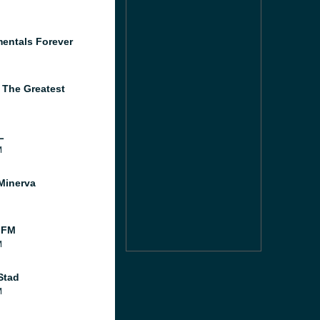
mentals Forever
 The Greatest
L
M
Minerva
 FM
M
Stad
M