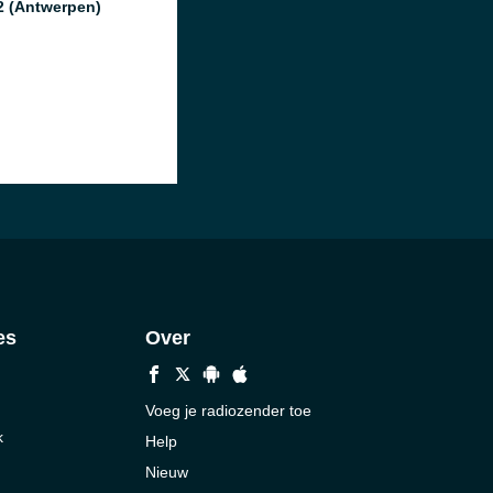
2 (Antwerpen)
es
Over
Voeg je radiozender toe
k
Help
Nieuw