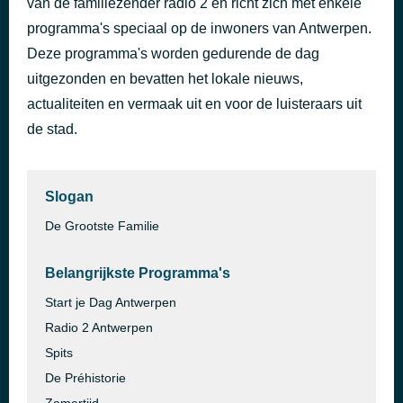
van de familiezender radio 2 en richt zich met enkele
Hoe dan ook
programma's speciaal op de inwoners van Antwerpen.
18 uur geleden
Maksim
Deze programma's worden gedurende de dag
uitgezonden en bevatten het lokale nieuws,
actualiteiten en vermaak uit en voor de luisteraars uit
de stad.
Slogan
De Grootste Familie
Belangrijkste Programma's
Start je Dag Antwerpen
Radio 2 Antwerpen
Spits
De Préhistorie