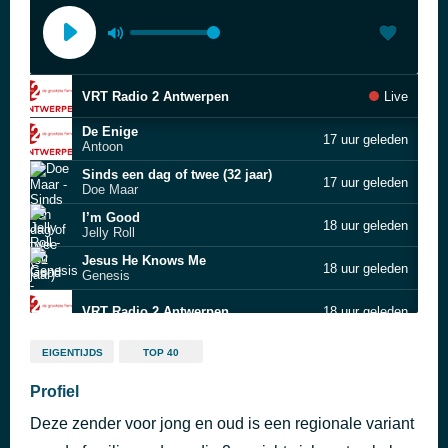
VRT Radio 2 Antwerpen
Live
De Enige
17 uur geleden
Antoon
Sinds een dag of twee (32 jaar)
17 uur geleden
Doe Maar
I’m Good
18 uur geleden
Jelly Roll
Jesus He Knows Me
18 uur geleden
Genesis
VRT Radio 2 Antwerpen
18 uur geleden
What Makes You Beautiful
18 uur geleden
EIGENTIJDS
TOP 40
One Direction
Profiel
VRT Radio 2 Antwerpen
18 uur geleden
Deze zender voor jong en oud is een regionale variant
Me Gustas Tu
18 uur geleden
Manu Chao