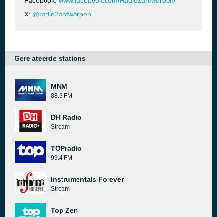
Facebook:
www.facebook.com/Radio2antwerpen/
X:
@radio2antwerpen
Gerelateerde stations
MNM
88.3 FM
DH Radio
Stream
TOPradio
99.4 FM
Instrumentals Forever
Stream
Top Zen