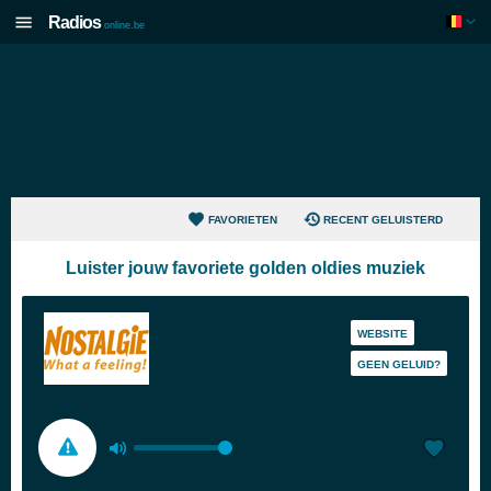
Radios
online.be
FAVORIETEN
RECENT GELUISTERD
Luister jouw favoriete golden oldies muziek
WEBSITE
GEEN GELUID?