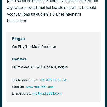
jaren 60 tot en met nu te horen. De muziek, die elk uur
Salut Les Amoureux /'t Is Weer Voorbij Die Mooie Zomer (2008)
afgewisseld wordt met het laatste nieuws, is bedoeld
55 minuten geleden
Freddy Birset & Marijn Devalck
voor van jong tot oud en is via het internet te
beluisteren.
Slogan
We Play The Music You Love
Contact
Pluimstraat 30, 9450 Haaltert, België
Telefoonnummer:
+32 475 85 57 34
Website:
www.radio854.com
E-mailadres:
info@radio854.com