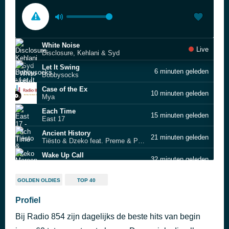
White Noise
Live
Disclosure, Kehlani & Syd
Let It Swing
6 minuten geleden
Bobbysocks
Case of the Ex
10 minuten geleden
Mya
Each Time
15 minuten geleden
East 17
Ancient History
21 minuten geleden
Tiësto & Dzeko feat. Preme & Post Malone
Wake Up Call
32 minuten geleden
Maroon 5
Dark Thoughts
37 minuten geleden
GOLDEN OLDIES
TOP 40
Lil Tecca
Blind
Profiel
41 minuten geleden
Milk Inc.
Bij Radio 854 zijn dagelijks de beste hits van begin
Rock ’n’ Me
48 minuten geleden
Steve Miller Band