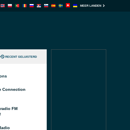
MEER LANDEN
RECENT GELUISTERD
ions
 Connection
tradio FM
M
Radio