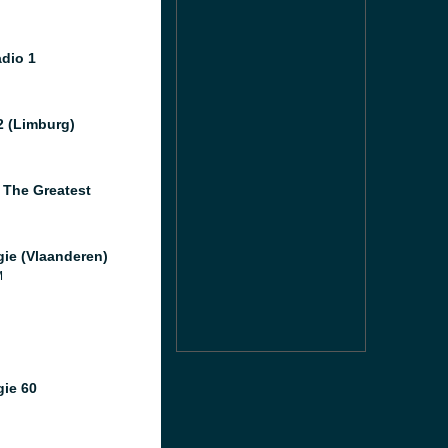
dio 1
2 (Limburg)
 The Greatest
gie (Vlaanderen)
M
gie 60