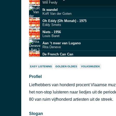
Will Ferdy
Ik wandel
KoR Van der Goten
Oh Eddy (Oh Monah) - 1975
Eddy Smets
Niets - 1956
Louis Baret
Aan ’t meer van Lugano
Rita Deneve
De French Can Can
Lange Jojo
Willen of niet - 1973
EASY LISTENING
GOLDEN OLDIES
VOLKSMUZIEK‎
Joe Harris
Profiel
Bleke Lena
Raymond van het Groenewoud
Liefhebbers van honderd procent Vlaamse muzi
Je lijkt zo aardig
Kris De Bruyne
het non-stop luisteren naar liedjes uit de perio
Jeannie, My Girl Jeannie
80 van ruim vijfhonderd artiesten uit de streek.
Paul Severs
Slogan