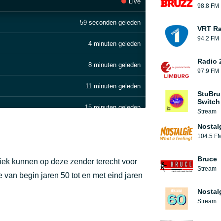
Live
98.8 FM
59 seconden geleden
VRT Ra
94.2 FM
4 minuten geleden
Radio 
8 minuten geleden
97.9 FM
11 minuten geleden
StuBru
Switch
15 minuten geleden
Stream
Nostal
19 minuten geleden
104.5 F
24 minuten geleden
Bruce
ek kunnen op deze zender terecht voor
Stream
29 minuten geleden
de van begin jaren 50 tot en met eind jaren
Nostal
34 minuten geleden
Stream