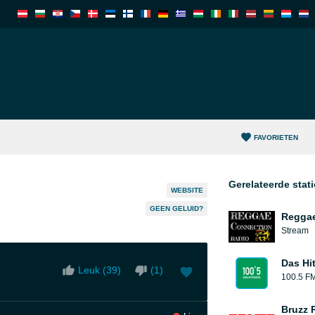
FAVORIETEN
Gerelateerde stat
WEBSITE
GEEN GELUID?
Reggae
Stream
Das Hi
Leuk (
39
)
(
1
)
100.5 F
Bruzz 