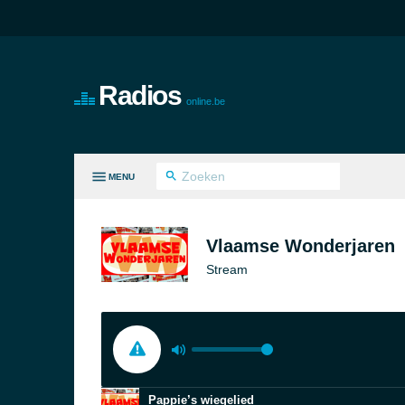
Radios
online.be
MENU
LE GENRES
Vlaamse Wonderjaren
Stream
Pappie’s wiegelied