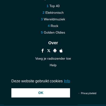
Top 40
Elektronisch
Wereldmuziek
Rock
Golden Oldies
Over
Voeg je radiozender toe
Help
Nieuw
Neem contact op
Deze website gebruikt cookies
Info
OK
© 2026 InstantAudio. Alle rechten voorbehouden. ・
DMCA
・
Privacybeleid