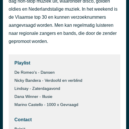
dag non-stop muziek uit, waaronder disco, golden
No Problemo
oldies en Nederlandstalige muziek. In het weekend is
40 minuten geleden
Thomas Julian
de Vlaamse top 30 en kunnen verzoeknummers
aangevraagd worden. Men kan regelmatig luisteren
naar regionale zangers en bands, die door de zender
gepromoot worden.
Playlist
De Romeo's - Dansen
Nicky Bandera - Verdoofd en verblind
Lindsay - Zaterdagavond
Dana Winner - Illusie
Marino Castello - 1000 x Gevraagd
Contact