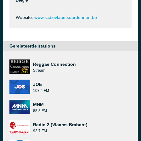
België
Website:
www.radiovlaamseardennen.be
Gerelateerde stations
Reggae Connection
Stream
JOE
103.4 FM
MNM
88.3 FM
Radio 2 (Vlaams Brabant)
93.7 FM