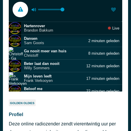
Hartenrover
Live
Brandon Bakkum
Dansen
2 minuten geleden
Sam Gooris
Ga nooit meer van huis
8 minuten geleden
Christoff
Beter laat dan nooit
12 minuten geleden
Willy Sommers
Mijn leven leeft
17 minuten geleden
Frank Verkooyen
Beloof me
22 minuten geleden
Johan Veugelers
De ware vrouw
26 minuten geleden
GOLDEN OLDIES
Patrick Sempels
Vechter
Profiel
30 minuten geleden
Regi feat. Camille
Deze online radiozender zendt vierentwintig uur per
Dorst in de Smidse SUPERTIP
35 minuten geleden
Tamara & Tom