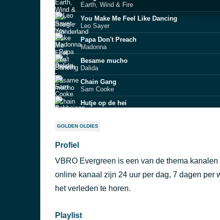
Earth, Wind & Fire
You Make Me Feel Like Dancing
Leo Sayer
Papa Don't Preach
Madonna
Besame mucho
Dalida
Chain Gang
Sam Cooke
Hutje op de hei
Bobbejaan Schoepen
We Don't Talk Anymore
GOLDEN OLDIES
Cliff Richard
Profiel
Je moedertje
Corry Konings
VBRO Evergreen is een van de thema kanalen va
Don’t Talk to Me of Love
Barry Manilow
online kanaal zijn 24 uur per dag, 7 dagen per
Three O'clock in the Morning
het verleden te horen.
Della Reese
Playlist