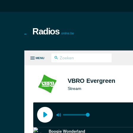
Radios
online.be
MENU
LE GENRES
VBRO Evergreen
Stream
Boogie Wonderland