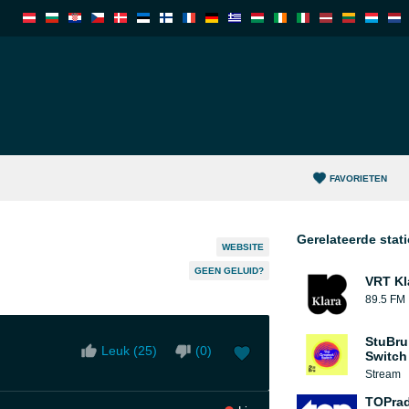
FAVORIETEN
Gerelateerde stat
WEBSITE
GEEN GELUID?
VRT Kl
89.5 FM
StuBru
Leuk (
25
)
(
0
)
Switch
Stream
TOPrad