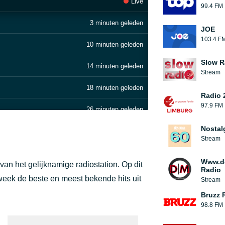
Live
99.4 FM
3 minuten geleden
JOE
103.4 F
10 minuten geleden
Slow R
14 minuten geleden
Stream
18 minuten geleden
Radio 
97.9 FM
26 minuten geleden
Nostal
30 minuten geleden
Stream
34 minuten geleden
Www.d
n het gelijknamige radiostation. Op dit
Radio
39 minuten geleden
 week de beste en meest bekende hits uit
Stream
Bruzz 
44 minuten geleden
98.8 FM