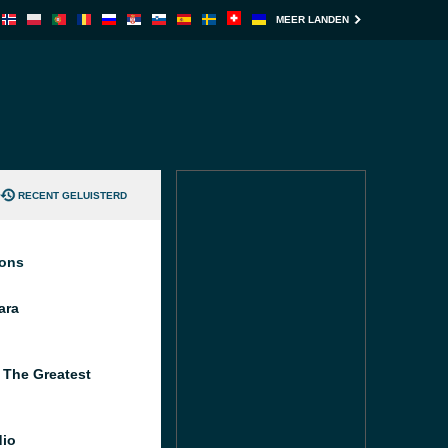
MEER LANDEN
RECENT GELUISTERD
ions
ara
 The Greatest
io