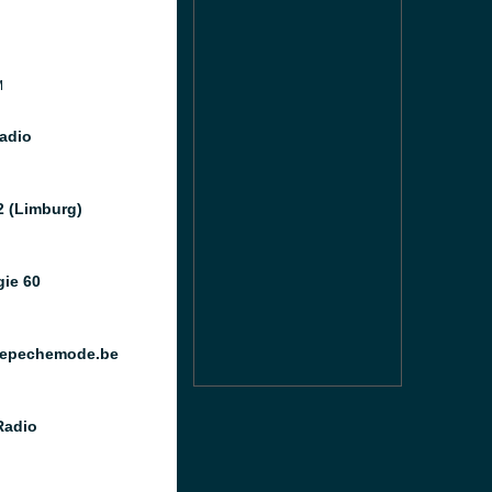
M
adio
2 (Limburg)
gie 60
epechemode.be
Radio