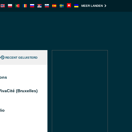
MEER LANDEN
RECENT GELUISTERD
ions
ivaCité (Bruxelles)
io