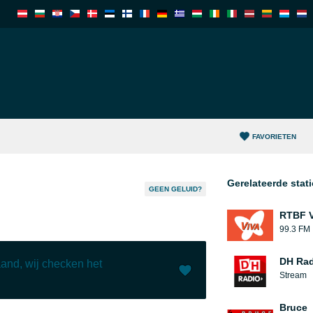
FAVORIETEN
Gerelateerde stat
GEEN GELUID?
RTBF V
99.3 FM
DH Rad
and, wij checken het
Stream
Leuk (
3
)
(
1
)
Bruce