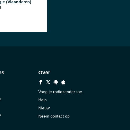
gie (Vlaanderen)
M
es
Over
Voeg je radiozender toe
k
Help
Nieuw
s
Neem contact op