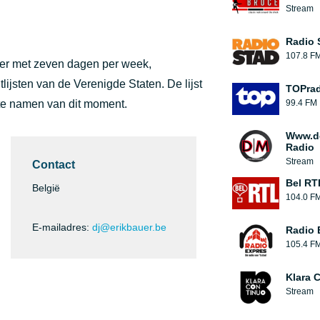
Stream
Radio 
107.8 F
uer met zeven dagen per week,
itlijsten van de Verenigde Staten. De lijst
TOPrad
te namen van dit moment.
99.4 FM
Www.d
Radio
Stream
Contact
Bel RT
België
104.0 F
E-mailadres:
dj@erikbauer.be
Radio 
105.4 F
Klara 
Stream