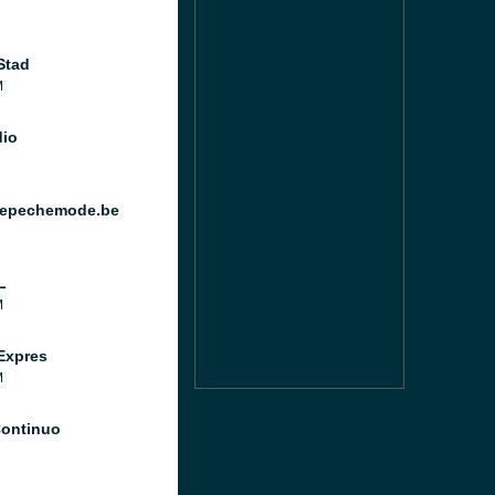
Stad
M
io
epechemode.be
L
M
Expres
M
Continuo