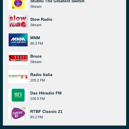
StuBru The Greatest Switch
Stream
Slow Radio
Stream
MNM
88.3 FM
Bruce
Stream
Radio Italia
105.2 FM
Das Hitradio FM
100.5 FM
RTBF Classic 21
93.2 FM