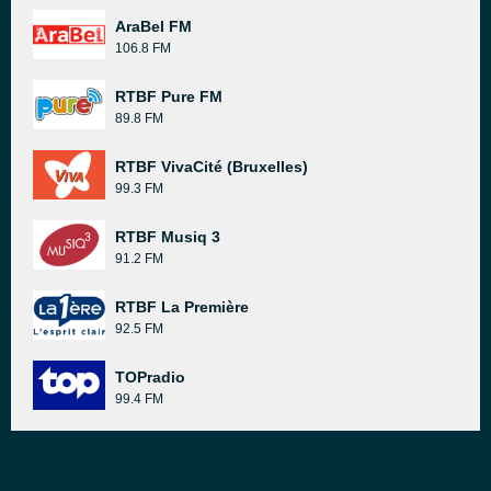
AraBel FM
106.8 FM
RTBF Pure FM
89.8 FM
RTBF VivaCité (Bruxelles)
99.3 FM
RTBF Musiq 3
91.2 FM
RTBF La Première
92.5 FM
TOPradio
99.4 FM