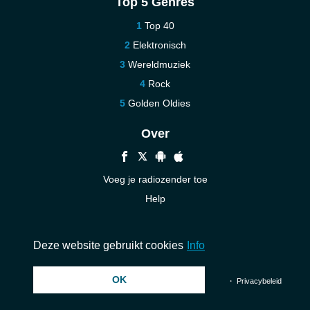
Top 5 Genres
Top 40
Elektronisch
Wereldmuziek
Rock
Golden Oldies
Over
Voeg je radiozender toe
Help
Nieuw
Neem contact op
Deze website gebruikt cookies
Info
OK
© 2026 InstantAudio. Alle rechten voorbehouden. ・
DMCA
・
Privacybeleid