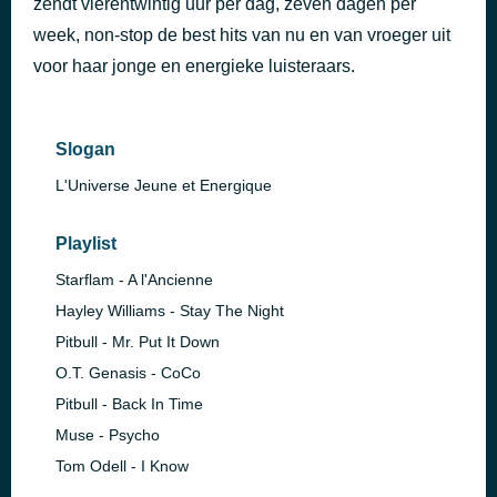
zendt vierentwintig uur per dag, zeven dagen per
ICONIC
week, non-stop de best hits van nu en van vroeger uit
45 minuten geleden
ATeens
voor haar jonge en energieke luisteraars.
Slogan
L'Universe Jeune et Energique
Playlist
Starflam - A l'Ancienne
Hayley Williams - Stay The Night
Pitbull - Mr. Put It Down
O.T. Genasis - CoCo
Pitbull - Back In Time
Muse - Psycho
Tom Odell - I Know