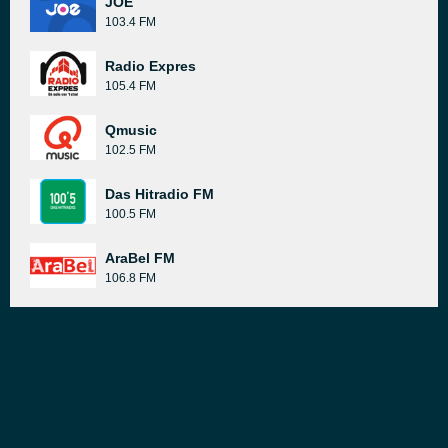
JOE
103.4 FM
Radio Expres
105.4 FM
Qmusic
102.5 FM
Das Hitradio FM
100.5 FM
AraBel FM
106.8 FM