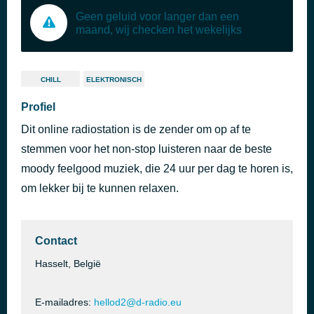
Geen geluid voor langer dan een
maand, wij checken het wekelijks
CHILL
ELEKTRONISCH
Profiel
Dit online radiostation is de zender om op af te
stemmen voor het non-stop luisteren naar de beste
moody feelgood muziek, die 24 uur per dag te horen is,
om lekker bij te kunnen relaxen.
Contact
Hasselt, België
E-mailadres:
hellod2@d-radio.eu