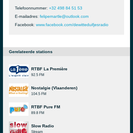
Telefoonnummer:
+32 498 84 51 53
E-mailadres:
felipemartle@outlook.com
Facebook:
www.facebook.com/dewitteduifjesradio
Gerelateerde stations
RTBF La Première
92.5 FM
Nostalgie (Vlaanderen)
104.5 FM
RTBF Pure FM
89.8 FM
Slow Radio
Stream