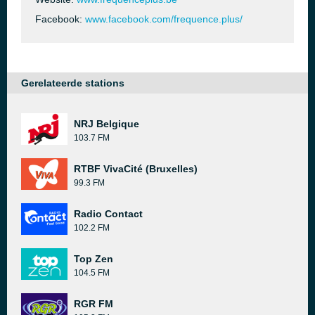
Facebook:
www.facebook.com/frequence.plus/
Gerelateerde stations
NRJ Belgique
103.7 FM
RTBF VivaCité (Bruxelles)
99.3 FM
Radio Contact
102.2 FM
Top Zen
104.5 FM
RGR FM