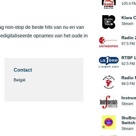
105.4 F
Klara 
Stream
ag non-stop de beste hits van nu en van
gedigitaliseerde opnames van het oude in
Radio 
97.5 FM
RTBF L
92.5 FM
Contact
Radio 
België
98.0 FM
Instru
Stream
StuBru
Switch
Stream