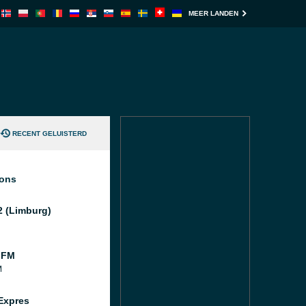
MEER LANDEN
RECENT GELUISTERD
ions
2 (Limburg)
 FM
M
Expres