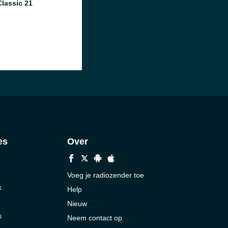
lassic 21
es
Over
Voeg je radiozender toe
k
Help
Nieuw
s
Neem contact op