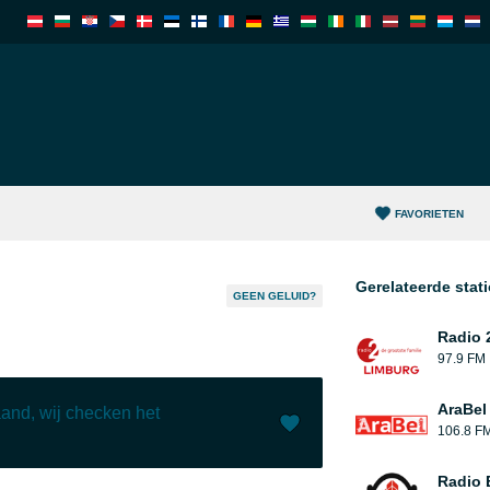
FAVORIETEN
Gerelateerde stat
GEEN GELUID?
Radio 
97.9 FM
AraBel
and, wij checken het
106.8 F
Leuk (
0
)
(
0
)
Radio 