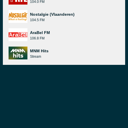
104.0 FM
Nostalgie (Vlaanderen)
104.5 FM
AraBel FM
106.8 FM
MNM Hits
Stream