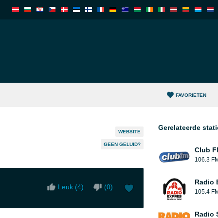
FAVORIETEN
Gerelateerde stat
WEBSITE
GEEN GELUID?
Club 
106.3 F
Radio 
Leuk (
4
)
(
0
)
105.4 F
Radio 