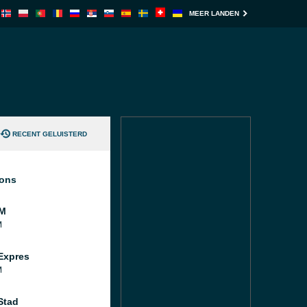
MEER LANDEN
RECENT GELUISTERD
ions
FM
M
Expres
M
Stad