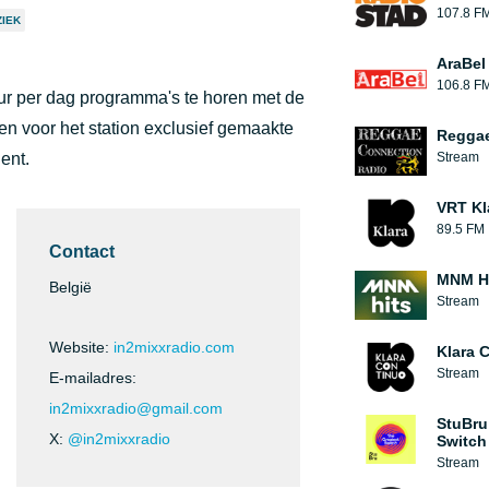
107.8 F
IEK
AraBel
106.8 F
uur per dag programma's te horen met de
n voor het station exclusief gemaakte
Reggae
ent.
Stream
VRT Kl
89.5 FM
Contact
MNM H
België
Stream
Website:
in2mixxradio.com
Klara 
Stream
E-mailadres:
in2mixxradio@gmail.com
StuBru
X:
@in2mixxradio
Switch
Stream