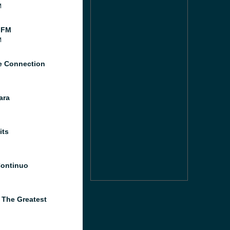
M
 FM
M
 Connection
ara
its
Continuo
 The Greatest