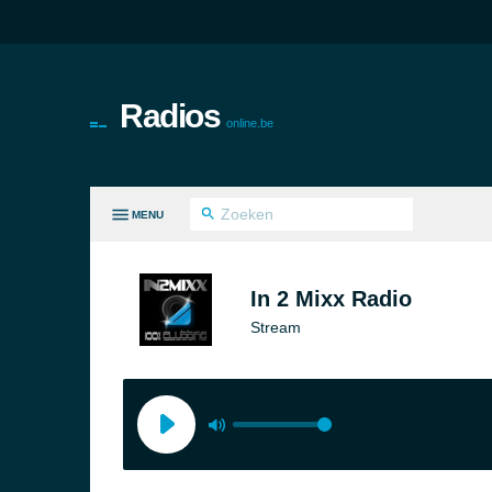
Radios
online.be
MENU
LE GENRES
In 2 Mixx Radio
Stream