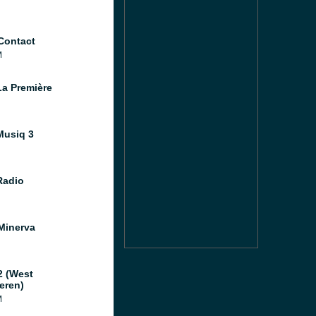
Contact
M
a Première
usiq 3
Radio
Minerva
2 (West
eren)
M