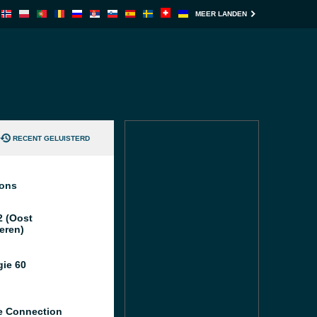
MEER LANDEN
RECENT GELUISTERD
ions
2 (Oost
eren)
gie 60
 Connection