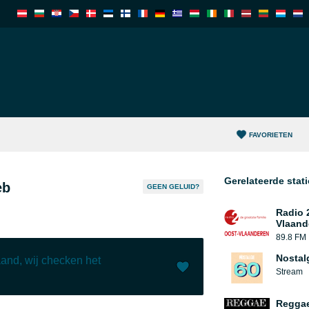
FAVORIETEN
Gerelateerde stat
eb
GEEN GELUID?
Radio 
Vlaand
89.8 FM
Nostal
and, wij checken het
Stream
Leuk (
0
)
(
0
)
Reggae