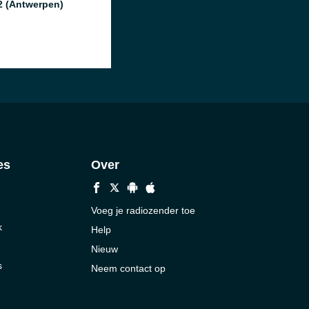
2 (Antwerpen)
es
Over
Voeg je radiozender toe
k
Help
Nieuw
s
Neem contact op