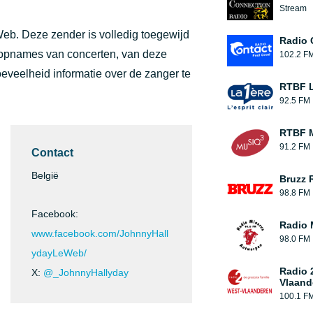
Stream
Web. Deze zender is volledig toegewijd
Radio 
n opnames van concerten, van deze
102.2 F
oeveelheid informatie over de zanger te
RTBF L
92.5 FM
RTBF M
91.2 FM
Contact
België
Bruzz 
98.8 FM
Facebook:
Radio 
www.facebook.com/JohnnyHall
98.0 FM
ydayLeWeb/
Radio 
X:
@_JohnnyHallyday
Vlaand
100.1 F