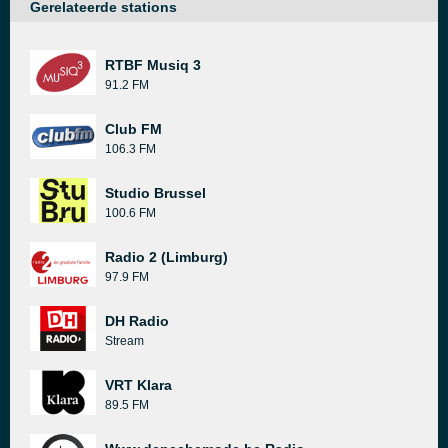
Gerelateerde stations
RTBF Musiq 3
91.2 FM
Club FM
106.3 FM
Studio Brussel
100.6 FM
Radio 2 (Limburg)
97.9 FM
DH Radio
Stream
VRT Klara
89.5 FM