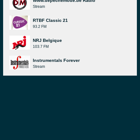
Www.depechemode.be Radio
Stream
RTBF Classic 21
93.2 FM
NRJ Belgique
103.7 FM
Instrumentals Forever
Stream