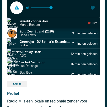
Wereld Zonder Jou
Live
Marco Borsato
Zon, Zee, Strand (2026)
3 minuten geleden
Lissa Lewis
Groovejet - DJ Spiller's Extended Vocal Mix
7 minuten geleden
Spiller
All of My Heart
12 minuten geleden
ABC
I'm Not So Tough
16 minuten geleden
Ilse DeLange
Bad Boy
22 minuten geleden
Miami Sound Machine
Talk to You
25 minuten geleden
TOP 40
ANOTR
Giant (& Rag'n'Bone Man) (2019)
Profiel
31 minuten geleden
Calvin Harris
Radio M is een lokale en regionale zender voor
Absolutely Everybody
35 minuten geleden
Vanessa Amorosi