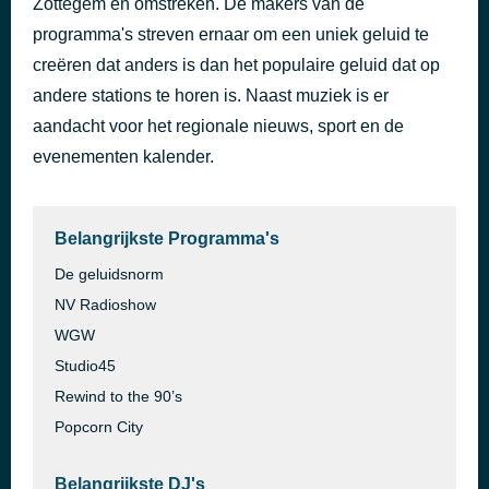
Zottegem en omstreken. De makers van de
The Harder I Try
programma's streven ernaar om een uniek geluid te
40 minuten geleden
Brother Beyond
creëren dat anders is dan het populaire geluid dat op
andere stations te horen is. Naast muziek is er
aandacht voor het regionale nieuws, sport en de
evenementen kalender.
Belangrijkste Programma's
De geluidsnorm
NV Radioshow
WGW
Studio45
Rewind to the 90’s
Popcorn City
Belangrijkste DJ's