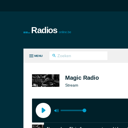
Radios
online.be
MENU
LE GENRES
Magic Radio
Stream