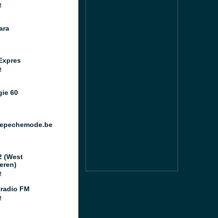
M
ara
Expres
M
gie 60
epechemode.be
2 (West
eren)
M
tradio FM
M