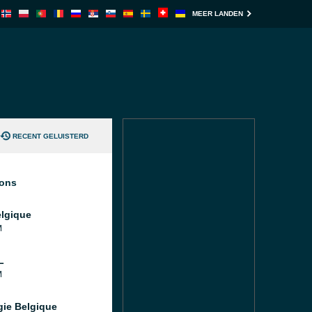
MEER LANDEN
RECENT GELUISTERD
ions
lgique
M
L
M
gie Belgique