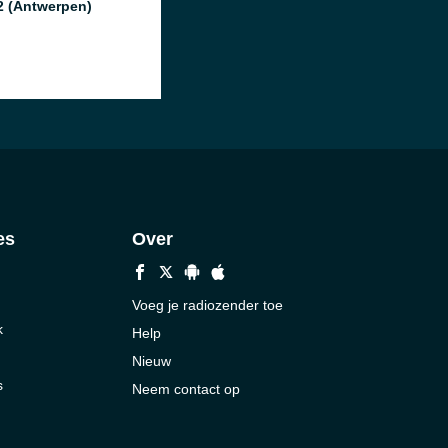
2 (Antwerpen)
es
Over
Voeg je radiozender toe
k
Help
Nieuw
s
Neem contact op