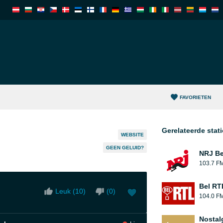
FAVORIETEN
Gerelateerde stat
WEBSITE
GEEN GELUID?
NRJ Be
103.7 F
Bel RT
Leuk (
10
)
(
0
)
104.0 F
Nostal