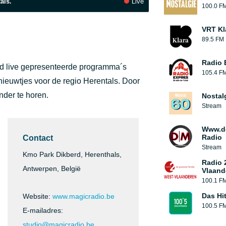
als.
Live
100.0 F
VRT Kl
89.5 FM
Radio 
kend live gepresenteerde programma´s
105.4 F
 nieuwtjes voor de regio Herentals. Door
nder te horen.
Nostal
Stream
Www.d
Radio
Contact
Stream
Kmo Park Dikberd, Herenthals,
Radio 
Antwerpen, België
Vlaand
100.1 F
Das Hi
Website:
www.magicradio.be
100.5 F
E-mailadres:
studio@magicradio.be