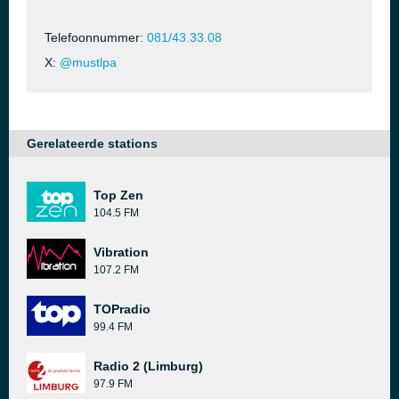
Telefoonnummer:
081/43.33.08
X:
@mustlpa
Gerelateerde stations
Top Zen
104.5 FM
Vibration
107.2 FM
TOPradio
99.4 FM
Radio 2 (Limburg)
97.9 FM