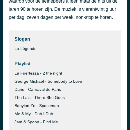
waarop voor de liefhebbers alleen maar de hits uit de
Whoops Now
jaren 90 te horen zijn. De muziek is vierentwintig uur
58 minuten geleden
Janet Jackson
per dag, zeven dagen per week, non-stop te horen.
Slogan
La Légende
Playlist
La Fuertezza - 2 the night
George Michael - Somebody to Love
Dario - Carnaval de Paris
The La's - There She Goes
Babylon Zo - Spaceman
Me & My - Dub I Dub
Jam & Spoon - Find Me