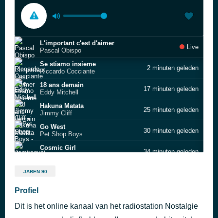
L'important c'est d'aimer
Live
Pascal Obispo
Se stiamo insieme
2 minuten geleden
Riccardo Cocciante
18 ans demain
17 minuten geleden
Eddy Mitchell
Hakuna Matata
25 minuten geleden
Jimmy Cliff
Go West
30 minuten geleden
Pet Shop Boys
Cosmic Girl
34 minuten geleden
Jamiroquai
What Becomes Of The Broken-Hearted
39 minuten geleden
JAREN 90
Joe Cocker
Delicate
Profiel
46 minuten geleden
Terence Trent D’Arby
Dit is het online kanaal van het radiostation Nostalgie
No More "I Love You's"
50 minuten geleden
Annie Lennox