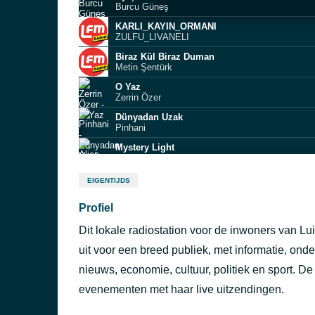
Burcu Güneş
KARLI_KAYIN_ORMANI
ZULFU_LIVANELI
Biraz Kül Biraz Duman
Metin Şentürk
O Yaz
Zerrin Özer
Dünyadan Uzak
Pinhani
Mystery Light
Alice on the roof
Parce que c’est toi
EIGENTIJDS
Vianney
Profiel
EFSANE
AYSE HATUN ONAL
Dit lokale radiostation voor de inwoners van 
Her Gece
Mirkelam
uit voor een breed publiek, met informatie, onde
Firarım Ben
nieuws, economie, cultuur, politiek en sport. De
Sibel Alaş
evenementen met haar live uitzendingen.