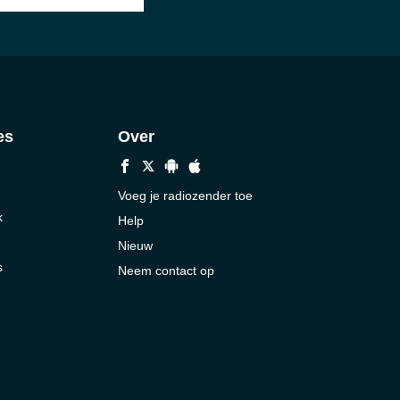
es
Over
Voeg je radiozender toe
k
Help
Nieuw
s
Neem contact op