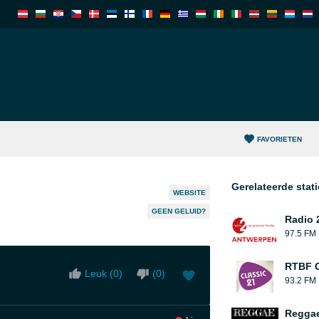
FAVORIETEN
Gerelateerde stat
WEBSITE
GEEN GELUID?
Radio 
97.5 FM
RTBF C
Leuk (
0
)
(
0
)
93.2 FM
Reggae