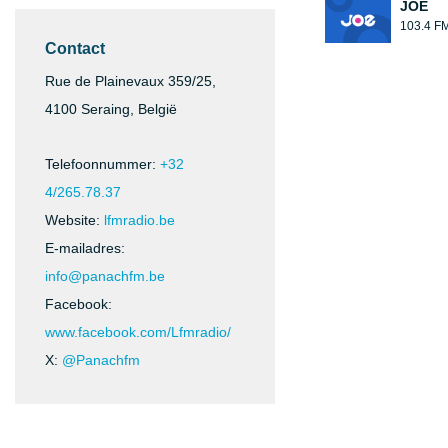
JOE
103.4 F
Contact
Rue de Plainevaux 359/25,
4100 Seraing, België
Telefoonnummer:
+32
4/265.78.37
Website:
lfmradio.be
E-mailadres:
info@panachfm.be
Facebook:
www.facebook.com/Lfmradio/
X:
@Panachfm