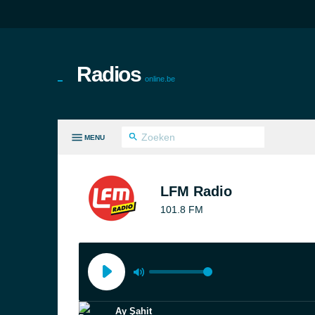
Radios
online.be
MENU
LE GENRES
LFM Radio
101.8 FM
Ay Şahit