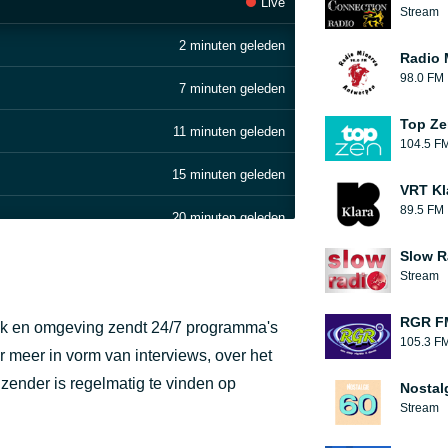
Live
Stream
2 minuten geleden
Radio 
98.0 FM
7 minuten geleden
Top Ze
11 minuten geleden
104.5 F
15 minuten geleden
VRT Kl
89.5 FM
20 minuten geleden
Slow R
24 minuten geleden
Stream
30 minuten geleden
RGR F
Luik en omgeving zendt 24/7 programma's
105.3 F
33 minuten geleden
r meer in vorm van interviews, over het
 zender is regelmatig te vinden op
Nostal
38 minuten geleden
Stream