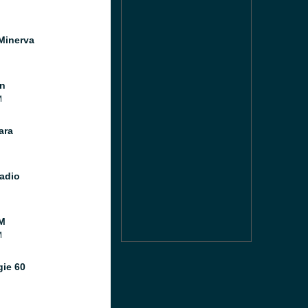
Minerva
n
M
ara
adio
M
M
gie 60