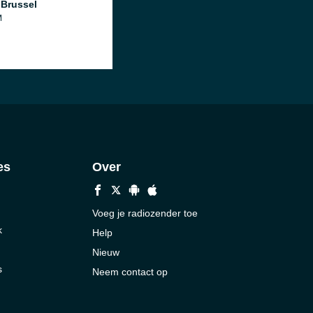
 Brussel
M
es
Over
Voeg je radiozender toe
k
Help
Nieuw
s
Neem contact op