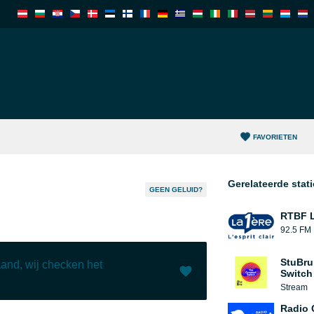
FAVORIETEN
Gerelateerde stat
GEEN GELUID?
RTBF L
92.5 FM
StuBru
and, wij checken het
Switch
Stream
Leuk (
24
)
(
1
)
Radio 