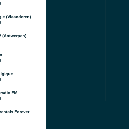
M
gie (Vlaanderen)
M
2 (Antwerpen)
n
M
lgique
M
tradio FM
M
mentals Forever