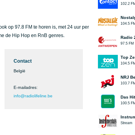
102.2 F
Nostal
104.5 F
 ook op 97.8 FM te horen is, met 24 uur per
ame de Hip Hop en RnB genres.
Radio 
97.5 FM
Top Ze
Contact
104.5 F
België
NRJ Be
103.7 F
E-mailadres:
info@radiolifeline.be
Das Hi
100.5 F
Instru
Stream