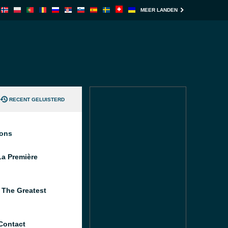
MEER LANDEN
RECENT GELUISTERD
ions
a Première
 The Greatest
Contact