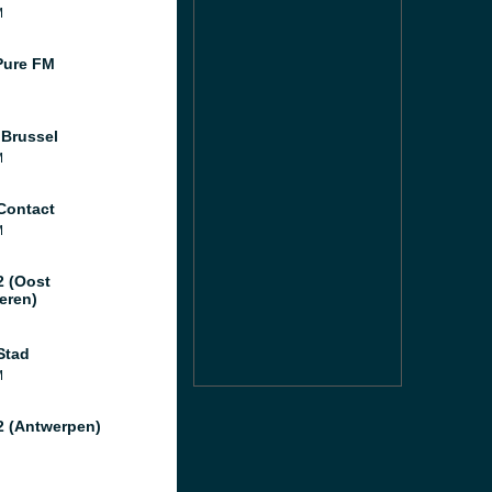
M
Pure FM
 Brussel
M
Contact
M
2 (Oost
eren)
Stad
M
2 (Antwerpen)