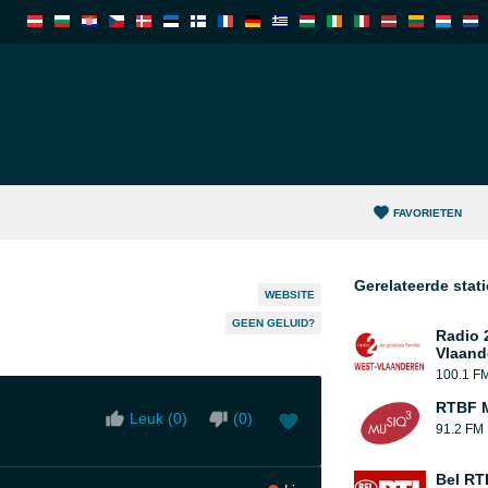
FAVORIETEN
Gerelateerde stat
WEBSITE
GEEN GELUID?
Radio 
Vlaand
100.1 F
RTBF M
Leuk (
0
)
(
0
)
91.2 FM
Bel RT