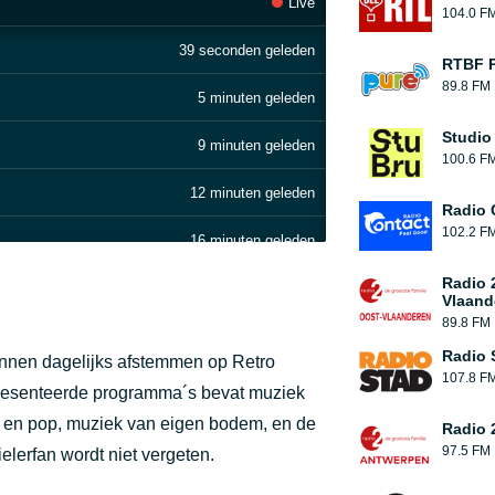
Live
104.0 F
39 seconden geleden
RTBF 
89.8 FM
5 minuten geleden
Studio
9 minuten geleden
100.6 F
12 minuten geleden
Radio 
102.2 F
16 minuten geleden
Radio 
22 minuten geleden
Vlaand
89.8 FM
26 minuten geleden
Radio 
unnen dagelijks afstemmen op Retro
107.8 F
30 minuten geleden
presenteerde programma´s bevat muziek
ck en pop, muziek van eigen bodem, en de
Radio 
35 minuten geleden
97.5 FM
ielerfan wordt niet vergeten.