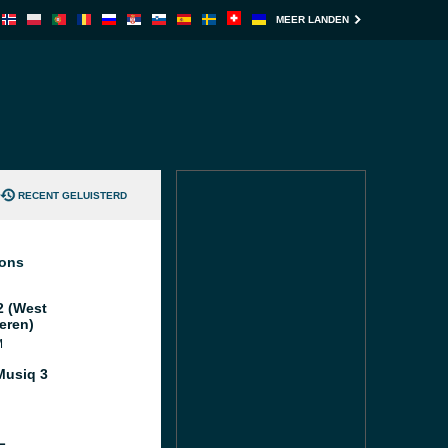
MEER LANDEN
RECENT GELUISTERD
ions
2 (West
eren)
M
usiq 3
L