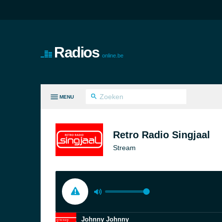
Radios
online.be
MENU
LE GENRES
Retro Radio Singjaal
Stream
Johnny Johnny