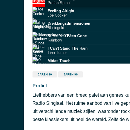
Prefab Sprout
Feeling Alright
Joe Cocker
Dreiklangsdimensionen
Rheingold
Since You Been Gone
Rainbow
I Can't Stand The Rain
Tina Turner
Midas Touch
Midnight Star
Love's Been A Little Bit Hard On Me
JAREN 80
JAREN 90
Juice Newton
Profiel
(Keep Feeling) Fascination
The Human League
Liefhebbers van een breed palet aan genres k
Half a Boy, Half a Man
Nick Lowe
Radio Singjaal. Het ruime aanbod van live ge
A Message to You Rudy
uit verschillende muziek stijlen, waaronder ro
The Specials feat. Rico
beste klassiekers uit heel de wereld. Zelfs de w