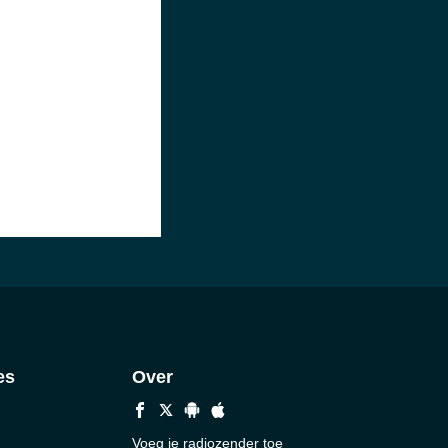
es
Over
Voeg je radiozender toe