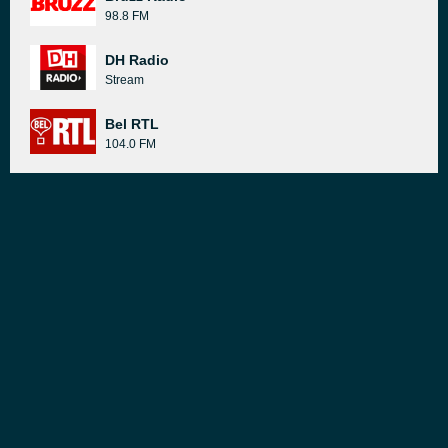
98.8 FM
DH Radio
Stream
Bel RTL
104.0 FM