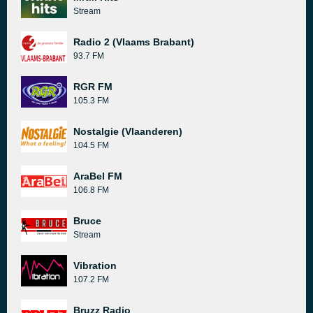
Stream
Radio 2 (Vlaams Brabant)
93.7 FM
RGR FM
105.3 FM
Nostalgie (Vlaanderen)
104.5 FM
AraBel FM
106.8 FM
Bruce
Stream
Vibration
107.2 FM
Bruzz Radio