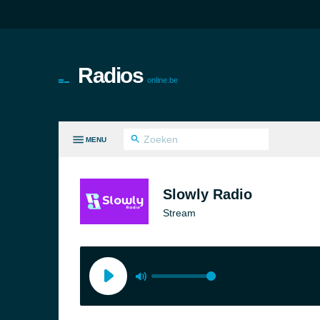
Radios
online.be
MENU
LE GENRES
Slowly Radio
Stream