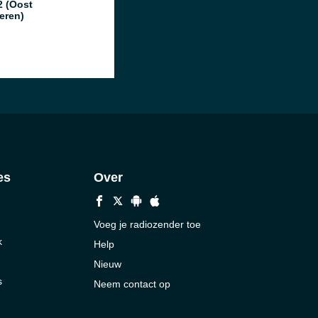
2 (Oost
eren)
es
Over
Voeg je radiozender toe
k
Help
Nieuw
s
Neem contact op