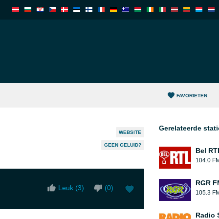
FAVORIETEN
Gerelateerde stat
WEBSITE
GEEN GELUID?
Bel RT
104.0 F
RGR F
Leuk (
3
)
(
0
)
105.3 F
Radio 