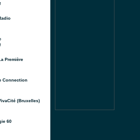
M
Radio
c
M
a Première
 Connection
ivaCité (Bruxelles)
gie 60