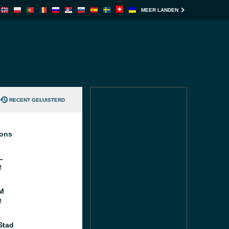
MEER LANDEN
RECENT GELUISTERD
ions
L
M
M
M
Stad