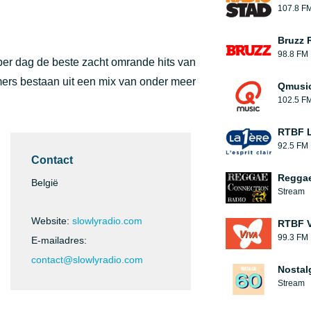
107.8 F
Bruzz 
98.8 FM
r per dag de beste zacht omrande hits van
mers bestaan uit een mix van onder meer
Qmusi
102.5 F
RTBF L
92.5 FM
Contact
Reggae
België
Stream
Website:
slowlyradio.com
RTBF V
99.3 FM
E-mailadres:
contact@slowlyradio.com
Nostal
Stream