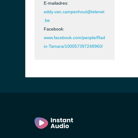
E-mailadres:
eddy.van.campenhout@telenet
.be
Facebook:
www.facebook.com/people/Rad
io-Tamara/100057397248960/