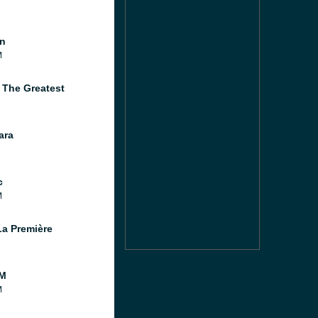
n
M
 The Greatest
ara
c
M
a Première
FM
M