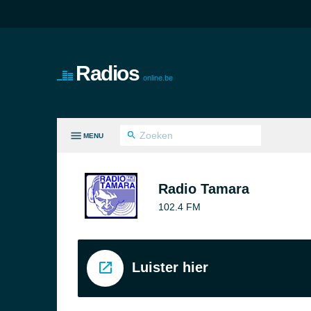
Radios
online.be
MENU
LE GENRES
Radio Tamara
102.4 FM
Luister hier