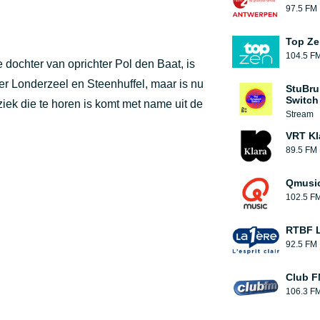
97.5 FM
Top Ze
104.5 F
 dochter van oprichter Pol den Baat, is
r Londerzeel en Steenhuffel, maar is nu
StuBru
Switch
ziek die te horen is komt met name uit de
Stream
VRT Kl
89.5 FM
Qmusi
102.5 F
RTBF L
92.5 FM
Club 
106.3 F