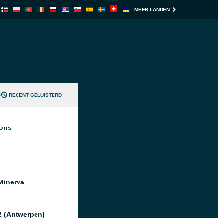
MEER LANDEN
RECENT GELUISTERD
ions
Minerva
2 (Antwerpen)