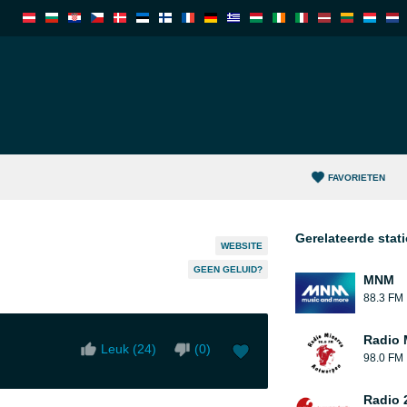
FAVORIETEN
Gerelateerde stat
WEBSITE
GEEN GELUID?
MNM
88.3 FM
Radio 
Leuk (
24
)
(
0
)
98.0 FM
Radio 